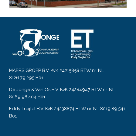
MAERS GROEP B.V. KvK 24215858 BTW nr. NL
8126.79.295 B01
De Jonge & Van Os B.V. KvK 24284947 BTW nr. NL
8069.98.404 B01
Eddy Treijtel B.V. KvK 24238874 BTW nr. NL 8019.89.541
B01