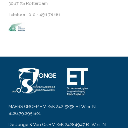
3067 XS Rotterdam
Telefoon: 010 - 456 78 66
MAERS GROEP B.V. KvK 24215858 BTW nr. NL
8126.79.295 B01
De Jonge & Van Os B.V. KvK 24284947 BTW nr. NL