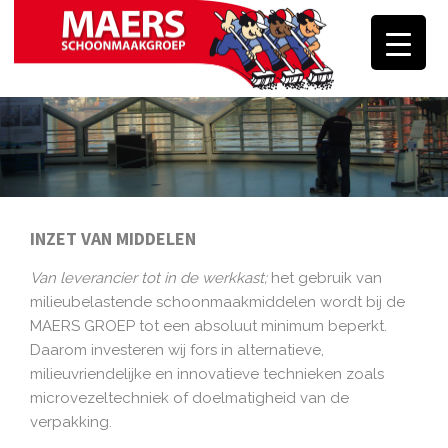
Skip
to
content
INZET VAN MIDDELEN
Van leverancier tot in de werkkast;
het gebruik van
milieubelastende schoonmaakmiddelen wordt bij de
MAERS GROEP tot een absoluut minimum beperkt.
Daarom investeren wij fors in alternatieve,
milieuvriendelijke en innovatieve technieken zoals
microvezeltechniek of doelmatigheid van de
verpakking.