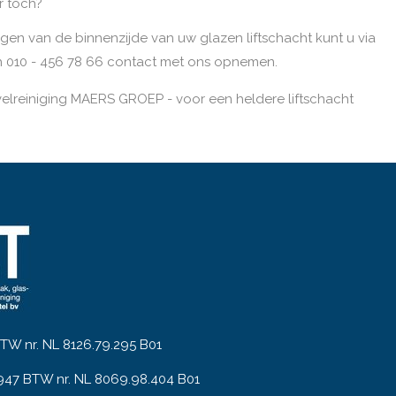
r toch?
igen van de binnenzijde van uw glazen liftschacht kunt u via
h 010 - 456 78 66 contact met ons opnemen.
lreiniging MAERS GROEP - voor een heldere liftschacht
W nr. NL 8126.79.295 B01
947 BTW nr. NL 8069.98.404 B01