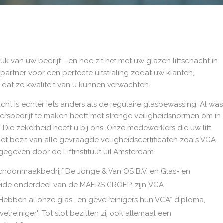
 van uw bedrijf.... en hoe zit het met uw glazen liftschacht in
rtner voor een perfecte uitstraling zodat uw klanten,
at ze kwaliteit van u kunnen verwachten.
cht is echter iets anders als de regulaire glasbewassing. Al was
rsbedrijf te maken heeft met strenge veiligheidsnormen om in
.
Die zekerheid heeft u bij ons. Onze medewerkers die uw lift
et bezit van alle gevraagde veiligheidscertificaten zoals VCA
fgegeven door de Liftinstituut uit Amsterdam.
schoonmaakbedrijf De Jonge & Van OS B.V. en Glas- en
 beide onderdeel van de MAERS GROEP, zijn
VCA
 Hebben al onze glas- en gevelreinigers hun VCA* diploma,
lreiniger". Tot slot bezitten zij ook allemaal een