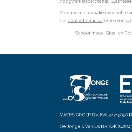
hoogwerkerscertificaat. Glashelde
Voor meer informatie over het rein
het
contactformulier
of telefonisc
Schoonmaak- Glas- en Geve
MAERS GROEP B.V. KvK 24215858 BT
De Jonge & Van Os B.V. KvK 24284