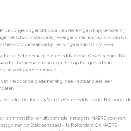
P. De Jonge opgericht door Ben de Jonge uit Spijkenisse. In
onge het schoonmaakbedrijf overgenomen en trad Erik van Os
wam het schoonmaakbedrijf De Jonge & Van Os B.V. voort.
Treijtel Schoonmaak B.V. en Eddy Treijtel Geveltechniek B.V.
 was het binnenhalen van expertise op het gebied van
ging en vastgoedonderhoud.
 dat hierdoor de onderneming meer in staat bleek een
nderen.
bedrijf De Jonge & Van Os B.V. en Eddy Treijtel B.V. onder d
oor commerciële- en uitvoerende managers. MAERS opereert
vestigd aan de Stalpaertstraat 7 te Rotterdam. De MAERS