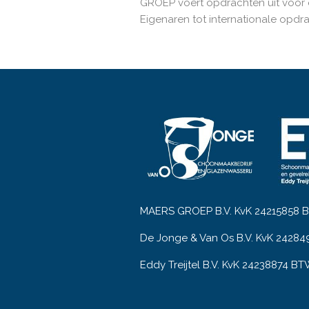
GROEP voert opdrachten uit voor 
Eigenaren tot internationale opdr
MAERS GROEP B.V. KvK 24215858 BT
De Jonge & Van Os B.V. KvK 24284
Eddy Treijtel B.V. KvK 24238874 BT