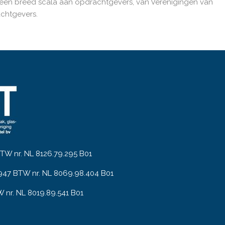
een breed scala aan opdrachtgevers, van Verenigingen van
achtgevers.
W nr. NL 8126.79.295 B01
947 BTW nr. NL 8069.98.404 B01
W nr. NL 8019.89.541 B01