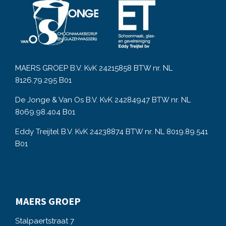
MAERS GROEP B.V. KvK 24215858 BTW nr. NL
8126.79.295 B01
De Jonge & Van Os B.V. KvK 24284947 BTW nr. NL
8069.98.404 B01
Eddy Treijtel B.V. KvK 24238874 BTW nr. NL 8019.89.541
B01
MAERS GROEP
Stalpaertstraat 7