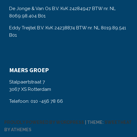
De Jonge & Van Os B.V. KvK 24284947 BTW nr. NL
8069.98.404 B01
Eddy Treijtel B.V. KvK 24238874 BTW nr. NL 8019.89.541
B01
MAERS GROEP
Stalpaertstraat 7
3067 XS Rotterdam
Telefoon: 010 -456 78 66
PROUDLY POWERED BY WORDPRESS
|
THEME:
SWEETHEAT
BY ATHEMES