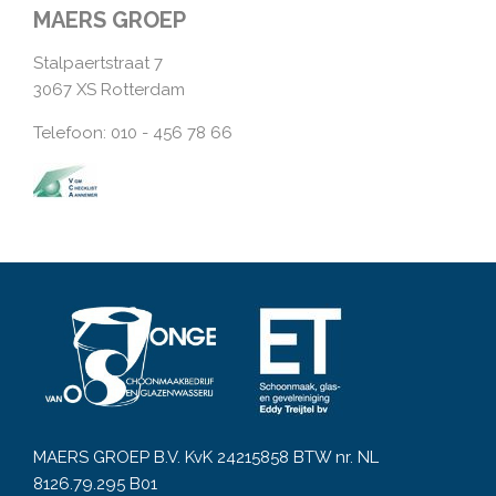
MAERS GROEP
Stalpaertstraat 7
3067 XS Rotterdam
Telefoon: 010 - 456 78 66
MAERS GROEP B.V. KvK 24215858 BTW nr. NL
8126.79.295 B01