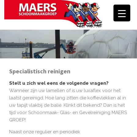
Skip
to
content
Specialistisch reinigen
Stelt u zich wel eens de volgende vragen?
Wanneer zijn uw lamellen of is uw luxaflex voor het
laatst gereinigd. Hoe lang zitten die koffievlekken al in
uw tapijt vlakbij de balie. Klinkt dit bekend? Dan is het
tijd voor Schoonmaak- Glas- en Gevelreiniging MAERS
GROEP!
Naast onze regulier en periodiek