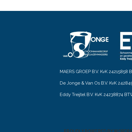
MAERS GROEP B.V. KvK 24215858 BT
De Jonge & Van Os B.V. KvK 24284
Eddy Treijtel B.V. KvK 24238874 BT
PROUDLY POWERED BY WORDP