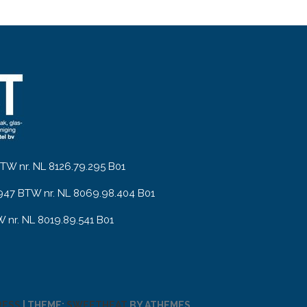
W nr. NL 8126.79.295 B01
947 BTW nr. NL 8069.98.404 B01
W nr. NL 8019.89.541 B01
RESS
|
THEME:
SWEETHEAT
BY ATHEMES