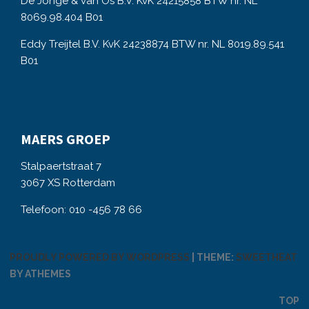
De Jonge & van Os B.V. KvK 24215858 BTW nr. NL
8069.98.404 B01
Eddy Treijtel B.V. KvK 24238874 BTW nr. NL 8019.89.541
B01
MAERS GROEP
Stalpaertstraat 7
3067 XS Rotterdam
Telefoon: 010 -456 78 66
PROUDLY POWERED BY WORDPRESS
|
THEME:
SWEETHEAT
BY ATHEMES
TOP