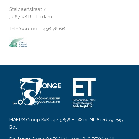
Stalpaertstraat 7
3067 XS Rotterdam
Telefoon: 010 - 456 78 66
MAERS Groep KvK 24215858 BTW nr. NL 8126.79.295
B01